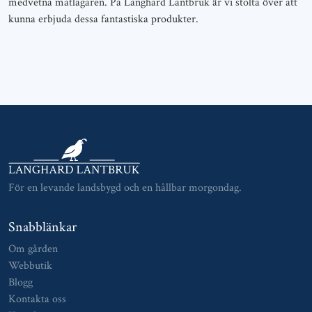
medvetna matlagaren. På Langhard Lantbruk är vi stolta över att
kunna erbjuda dessa fantastiska produkter.
För en levande landsbygd och en hållbar morgondag.
Snabblänkar
Om gården
Webbutik
Blogg
Kontakta oss