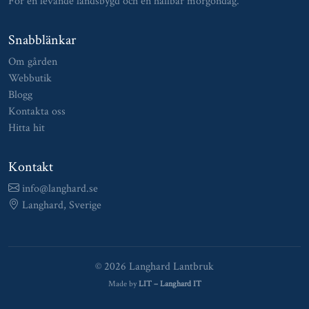
För en levande landsbygd och en hållbar morgondag.
Snabblänkar
Om gården
Webbutik
Blogg
Kontakta oss
Hitta hit
Kontakt
info@langhard.se
Langhard, Sverige
© 2026 Langhard Lantbruk
Made by
LIT – Langhard IT